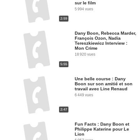
sur le film
5 994 vues
2:59
Dany Boon, Rebecca Marder,
François Ozon, Nadia
Tereszkiewicz Interview :
Mon Crime
18 920 vues
5:55
Une belle course : Dany
Boon sur son amitié et son
travail avec Line Renaud
6 449 vues
2:47
Fun Facts : Dany Boon et
Philippe Katerine pour Le
Lion