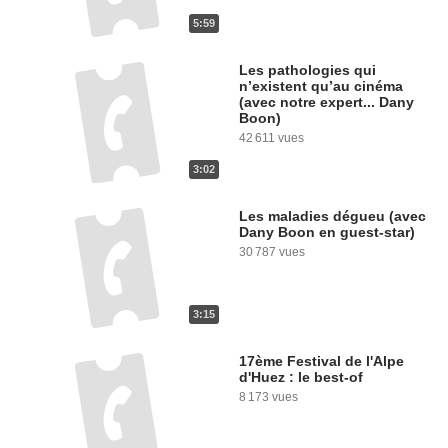
5:59
Les pathologies qui
n’existent qu’au cinéma
(avec notre expert... Dany
Boon)
42 611 vues
3:02
Les maladies dégueu (avec
Dany Boon en guest-star)
30 787 vues
3:15
17ème Festival de l'Alpe
d'Huez : le best-of
8 173 vues