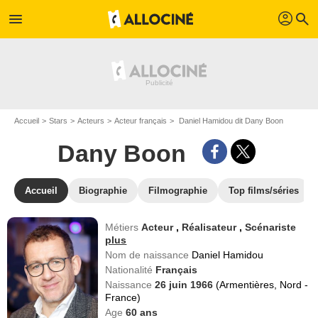
profil
menu
search
Accueil
Stars
Acteurs
Acteur français
Daniel Hamidou dit Dany Boon
Dany Boon
Accueil
Biographie
Filmographie
Top films/séries
Métiers
Acteur
,
Réalisateur
,
Scénariste
plus
Nom de naissance
Daniel Hamidou
Nationalité
Français
Naissance
26 juin 1966
(Armentières, Nord -
France)
Age
60
ans