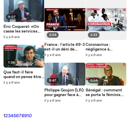
9:07
Éric Coquerel: «On
casse les services
3:04
3:33
publics depuis des
il y a 6 ans
années»
France : l'article 49-3
Coronavirus :
est-il un déni de
négligence à
démocratie ?
l'aéroport de Dakar ?
il y a 6 ans
il y a 6 ans
1:30
Que faut-il faire
quand on pense être
9:47
0:54
contaminé par le
il y a 6 ans
nouveau coronavirus?
Philippe Goujon (LR):
Sénégal : comment
pour gagner face à
se porte le féminisme
Anne Hidalgo, «il est
?
il y a 6 ans
il y a 6 ans
nécessaire de se
rassembler»
1
2
3
4
5
6
7
8
9
10