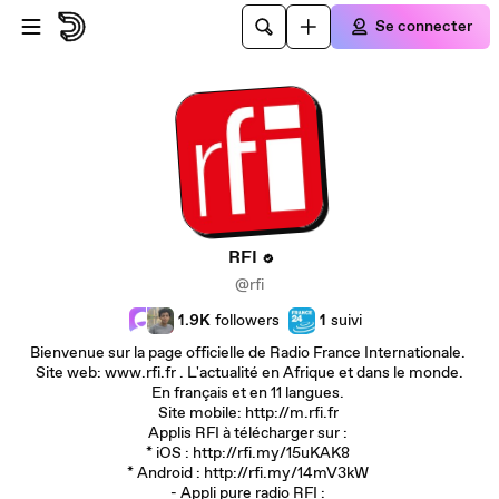
Passer au contenu principal
Se connecter
RFI
@rfi
1.9K
followers
1
suivi
Bienvenue sur la page officielle de Radio France Internationale.
Site web: www.rfi.fr . L'actualité en Afrique et dans le monde.
En français et en 11 langues.
Site mobile: http://m.rfi.fr
Applis RFI à télécharger sur :
* iOS : http://rfi.my/15uKAK8
* Android : http://rfi.my/14mV3kW
- Appli pure radio RFI :