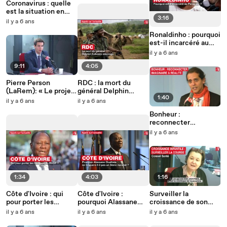
Coronavirus : quelle
est la situation en
3:16
Corée du nord ?
il y a 6 ans
Ronaldinho : pourquoi
est-il incarcéré au
Paraguay ?
il y a 6 ans
9:11
4:05
Pierre Person
RDC : la mort du
(LaRem): « Le projet
général Delphin
1:40
d’alternance de
Kahimbi interroge
il y a 6 ans
il y a 6 ans
Rachida Dati est un
Bonheur :
faux projet »
reconnecter
imaginaire & réalité
il y a 6 ans
1:34
4:03
1:16
Côte d'Ivoire : qui
Côte d'Ivoire :
Surveiller la
pour porter les
pourquoi Alassane
croissance de son
couleurs du RHDP
Ouattara ne briguera-
enfant
il y a 6 ans
il y a 6 ans
il y a 6 ans
t-il pas un 3ème
mandat ?