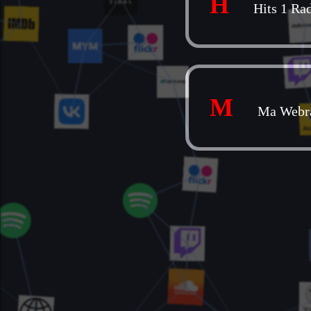
H
Hits 1 Ra
M
Ma Webr