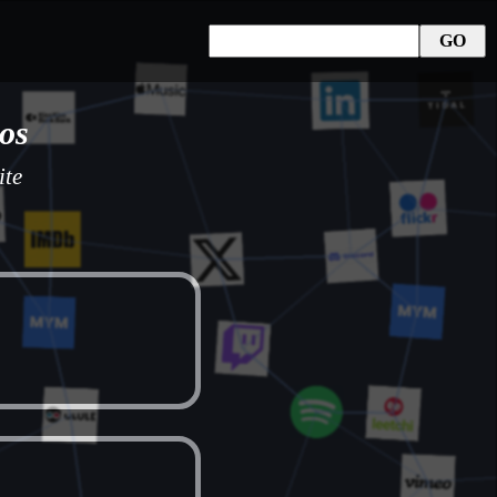
os
ite