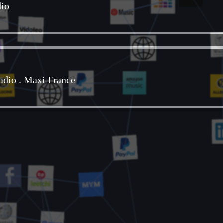
dio
adio
.
Maxi France