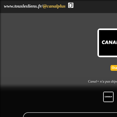
?>
www.touslesliens.fr/
@canalplus
Canal+ n'a pas dépo