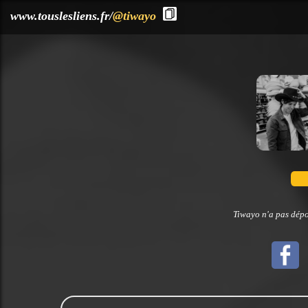
?>
www.touslesliens.fr/
@tiwayo
Tiwayo n'a pas dépo