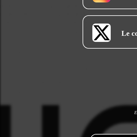
Le c
E