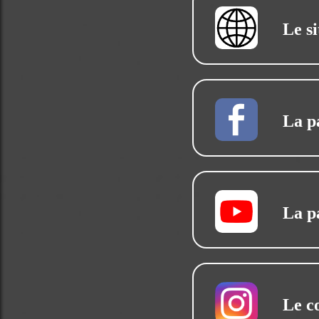
Le si
La p
La p
Le c