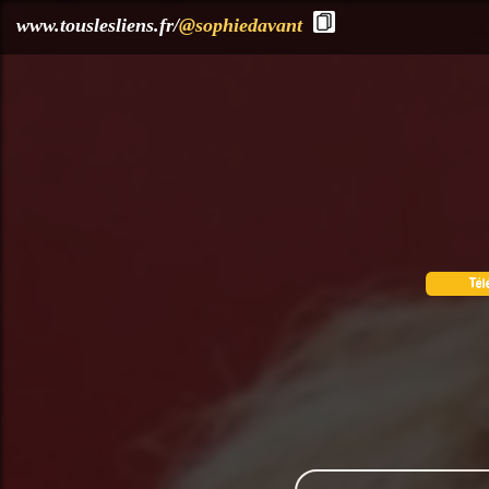
?>
www.touslesliens.fr/
@sophiedavant