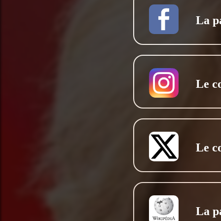
La p
Le c
Le c
La p