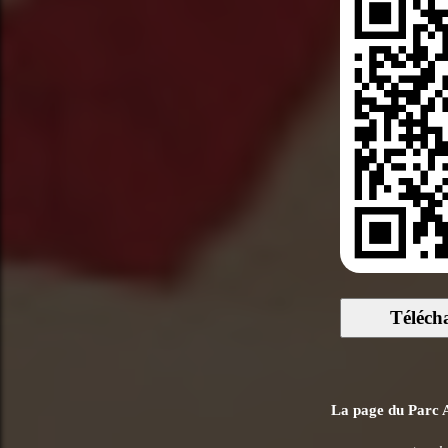
Téléch
La page du Parc As