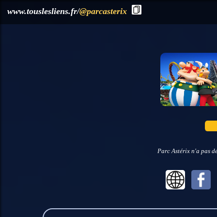
?>
www.touslesliens.fr/
@parcasterix
Parc Astérix n'a pas d