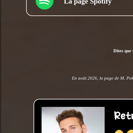
La page Spotify
Dites que 
En août 2026, la page de M. Pok