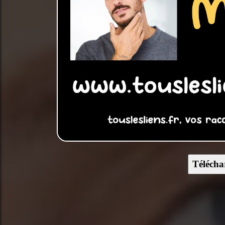
Télécha