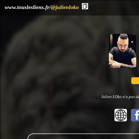
?>
www.touslesliens.fr/
@julienloko
Julien LOko n'a pas dé