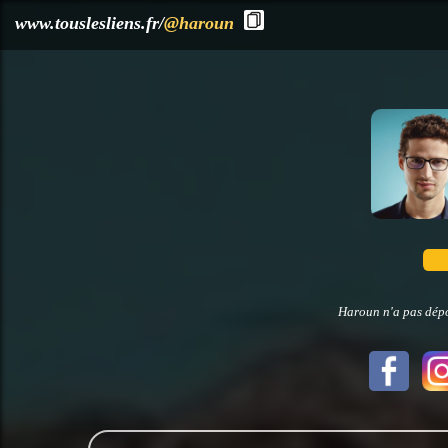
?>
www.touslesliens.fr/
@haroun
Haroun n'a pas dépo