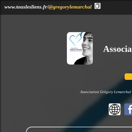
?>
www.touslesliens.fr/
@gregorylemarchal
Associ
Association Grégory Lemarchal n