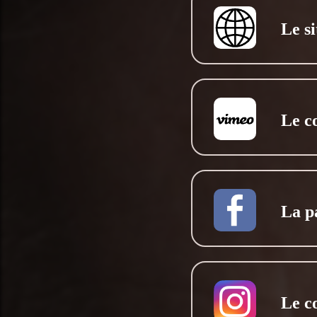
Le si
Le c
La p
Le c