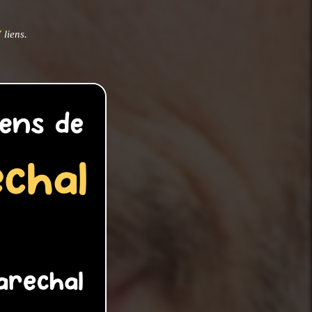
7
liens.