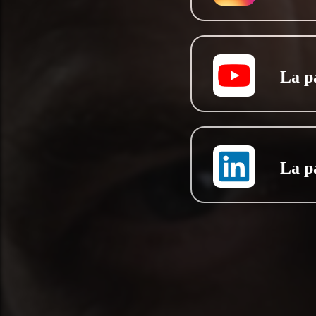
La p
La p