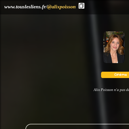
?>
www.touslesliens.fr/
@alixpoisson
Alix Poisson n'a pas d