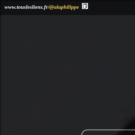
?>
www.touslesliens.fr/
@alaphilippe