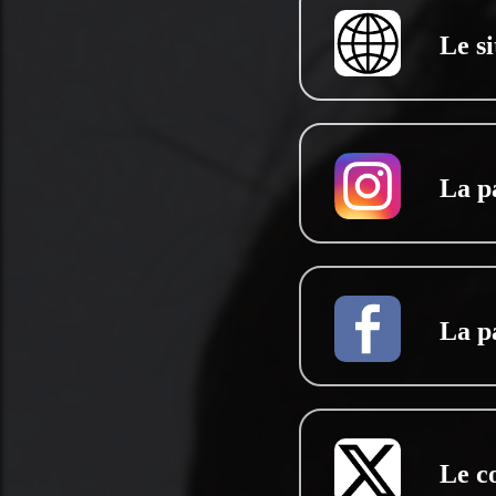
Le si
La p
La p
Le c