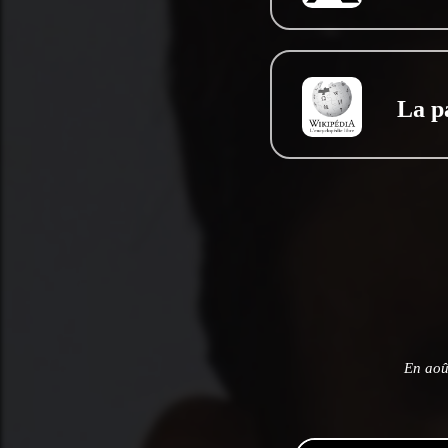
La p
En aoû